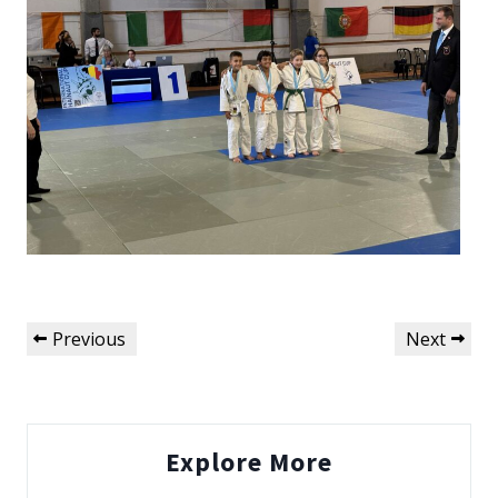
Navigation
Previous
Next
Previous
Next
de
Post
Post
l’article
Explore More