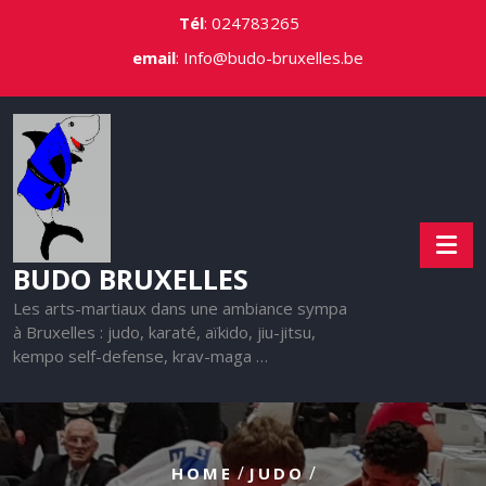
Skip
Tél
:
024783265
to
email
:
Info@budo-bruxelles.be
content
BUDO BRUXELLES
Les arts-martiaux dans une ambiance sympa
à Bruxelles : judo, karaté, aïkido, jiu-jitsu,
kempo self-defense, krav-maga …
/
/
HOME
JUDO