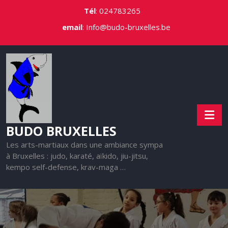
Skip
Tél
:
024783265
to
email
:
Info@budo-bruxelles.be
content
BUDO BRUXELLES
Les arts-martiaux dans une ambiance sympa
à Bruxelles : judo, karaté, aïkido, jiu-jitsu,
kempo self-defense, krav-maga …