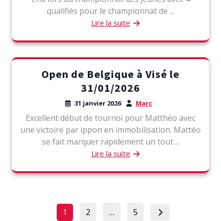
qualifiés pour le championnat de ...
Lire la suite
Open de Belgique à Visé le
31/01/2026
31 janvier 2026
Marc
Excellent début de tournoi pour Matthéo avec
une victoire par ippon en immobilisation. Mattéo
se fait marquer rapidement un tout ...
Lire la suite
Pagination
Page
Page
Page
1
2
…
5