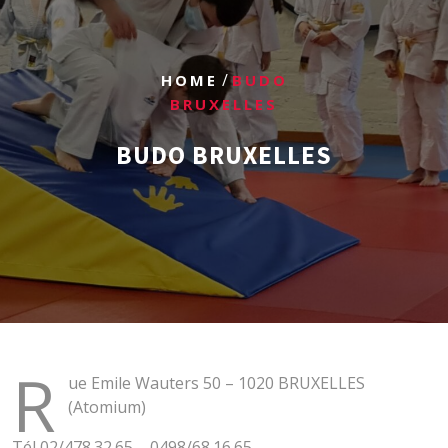
/
HOME
BUDO
BRUXELLES
BUDO BRUXELLES
R
ue Emile Wauters 50 – 1020 BRUXELLES
(Atomium)
Tél 02/478.32.65 – 0498/68.16.65