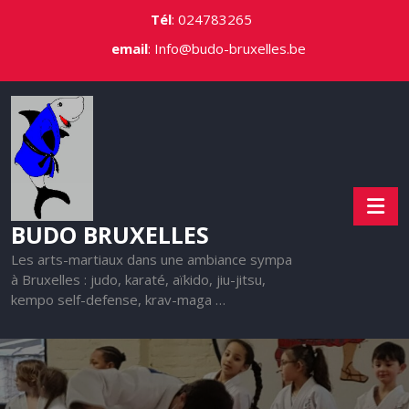
Skip
Tél
:
024783265
to
email
:
Info@budo-bruxelles.be
content
BUDO BRUXELLES
Les arts-martiaux dans une ambiance sympa
à Bruxelles : judo, karaté, aïkido, jiu-jitsu,
kempo self-defense, krav-maga …