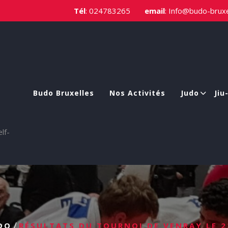
Tél
:
024783265
email
:
Info@budo-bruxe
Budo Bruxelles
Nos Activités
Judo
Jiu
elf-
/
DO
RÉSULTATS DU TOURNOI DE VENRAY LE 2