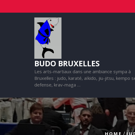
Skip
to
content
BUDO BRUXELLES
Les arts-martiaux dans une ambiance sympa à
Bruxelles : judo, karaté, aïkido, jiu-jitsu, kempo s
defense, krav-maga …
/
HOME
JU