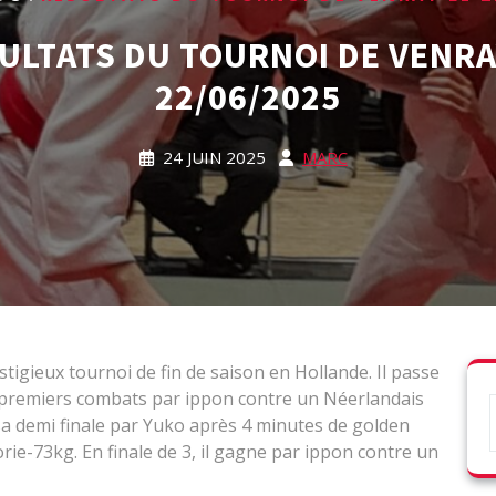
ULTATS DU TOURNOI DE VENRA
22/06/2025
24 JUIN 2025
MARC
stigieux tournoi de fin de saison en Hollande. Il passe
 premiers combats par ippon contre un Néerlandais
sa demi finale par Yuko après 4 minutes de golden
rie-73kg. En finale de 3, il gagne par ippon contre un