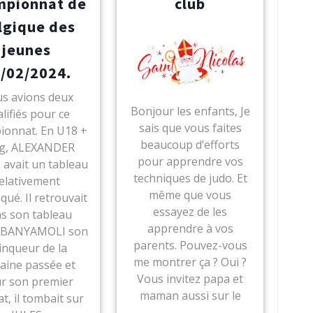
mpionnat de
club
lgique des
jeunes
/02/2024.
s avions deux
Bonjour les enfants, Je
lifiés pour ce
sais que vous faites
ionnat. En U18 +
beaucoup d’efforts
g, ALEXANDER
pour apprendre vos
avait un tableau
techniques de judo. Et
elativement
même que vous
qué. Il retrouvait
essayez de les
s son tableau
apprendre à vos
 BANYAMOLI son
parents. Pouvez-vous
inqueur de la
me montrer ça ? Oui ?
aine passée et
Vous invitez papa et
r son premier
maman aussi sur le
t, il tombait sur