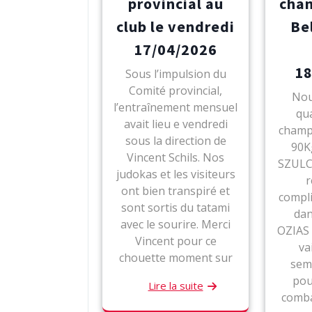
provincial au
cha
club le vendredi
Be
17/04/2026
18
Sous l’impulsion du
Comité provincial,
Nou
l’entraînement mensuel
qua
avait lieu e vendredi
champ
sous la direction de
90K
Vincent Schils. Nos
SZULC 
judokas et les visiteurs
r
ont bien transpiré et
compli
sont sortis du tatami
dan
avec le sourire. Merci
OZIAS
Vincent pour ce
va
chouette moment sur
sem
pou
Lire la suite
comba