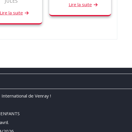
JULES
Lire la suite
Lire la suite
 International de Venray !
/ENFANTS
vril.
04/2026