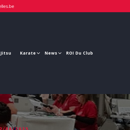
lles.be
-Jitsu
Karate
News
ROI Du Club
2/06/2025