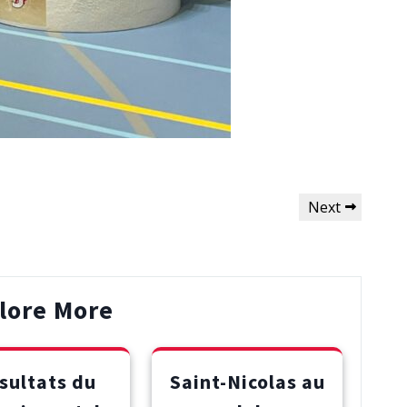
Next
Next
Post
lore More
sultats du
Saint-Nicolas au