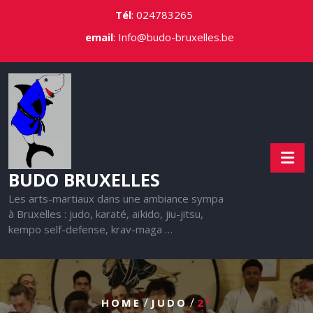
Skip
Tél
:
024783265
to
email
:
Info@budo-bruxelles.be
content
BUDO BRUXELLES
Les arts-martiaux dans une ambiance sympa
à Bruxelles : judo, karaté, aïkido, jiu-jitsu,
kempo self-defense, krav-maga …
/
/
HOME
JUDO
2°