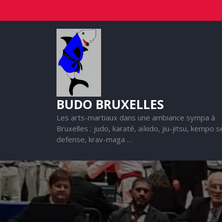
Skip
to
content
BUDO BRUXELLES
Les arts-martiaux dans une ambiance sympa à
Bruxelles : judo, karaté, aïkido, jiu-jitsu, kempo s
defense, krav-maga …