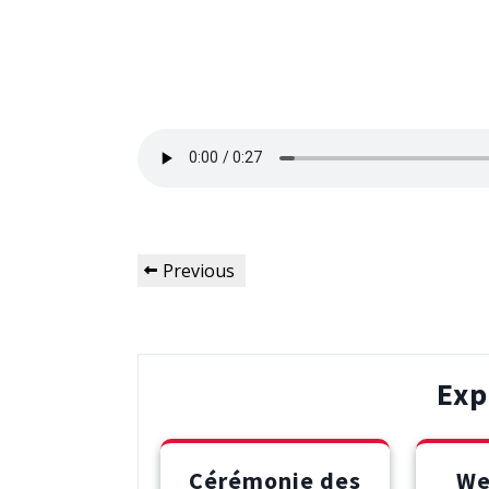
Navigation
Previous
Previous
de
Post
l’article
Exp
Cérémonie des
We