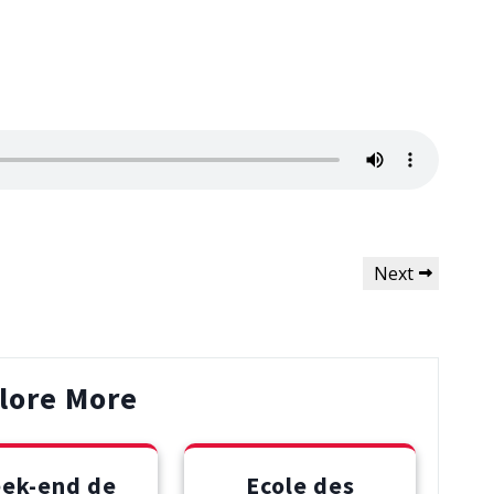
Next
Next
Post
lore More
ek-end de
Ecole des