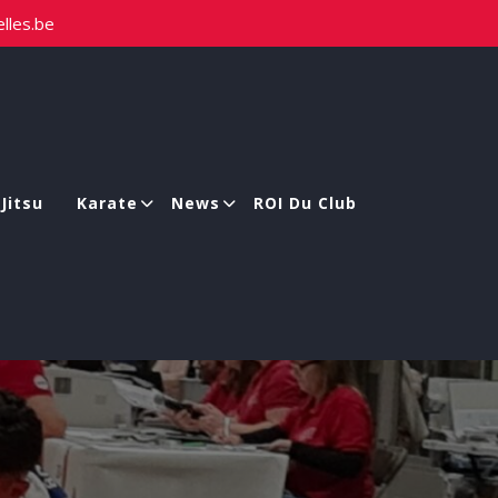
lles.be
-Jitsu
Karate
News
ROI Du Club