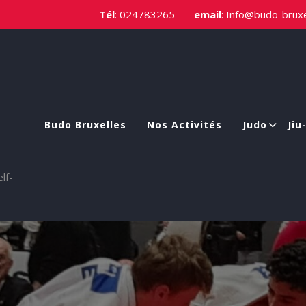
Tél
:
024783265
email
:
Info@budo-bruxe
Budo Bruxelles
Nos Activités
Judo
Jiu
elf-