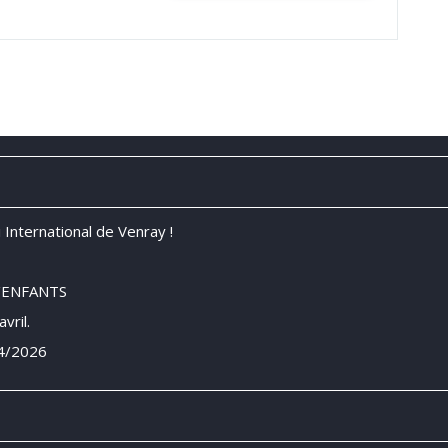
 International de Venray !
/ENFANTS
vril.
04/2026